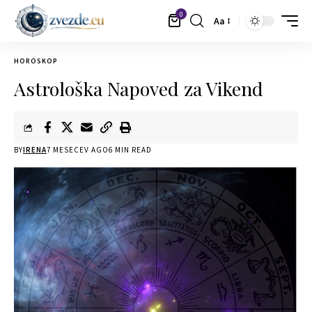
0
Aa
HOROSKOP
Astrološka Napoved za Vikend
BY
IRENA
7 MESECEV AGO
6 MIN READ