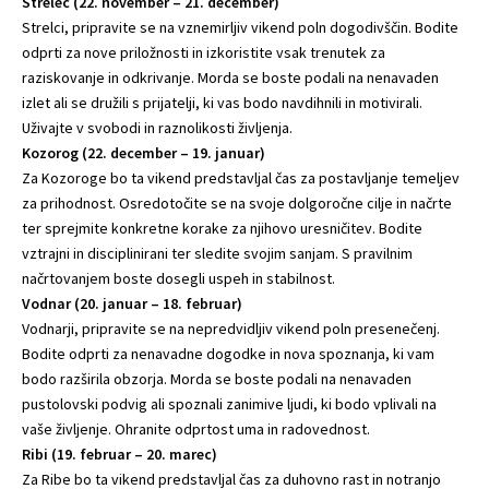
Strelec (22. november – 21. december)
Strelci, pripravite se na vznemirljiv vikend poln dogodivščin. Bodite
odprti za nove priložnosti in izkoristite vsak trenutek za
raziskovanje in odkrivanje. Morda se boste podali na nenavaden
izlet ali se družili s prijatelji, ki vas bodo navdihnili in motivirali.
Uživajte v svobodi in raznolikosti življenja.
Kozorog (22. december – 19. januar)
Za Kozoroge bo ta vikend predstavljal čas za postavljanje temeljev
za prihodnost. Osredotočite se na svoje dolgoročne cilje in načrte
ter sprejmite konkretne korake za njihovo uresničitev. Bodite
vztrajni in disciplinirani ter sledite svojim sanjam. S pravilnim
načrtovanjem boste dosegli uspeh in stabilnost.
Vodnar (20. januar – 18. februar)
Vodnarji, pripravite se na nepredvidljiv vikend poln presenečenj.
Bodite odprti za nenavadne dogodke in nova spoznanja, ki vam
bodo razširila obzorja. Morda se boste podali na nenavaden
pustolovski podvig ali spoznali zanimive ljudi, ki bodo vplivali na
vaše življenje. Ohranite odprtost uma in radovednost.
Ribi (19. februar – 20. marec)
Za Ribe bo ta vikend predstavljal čas za duhovno rast in notranjo