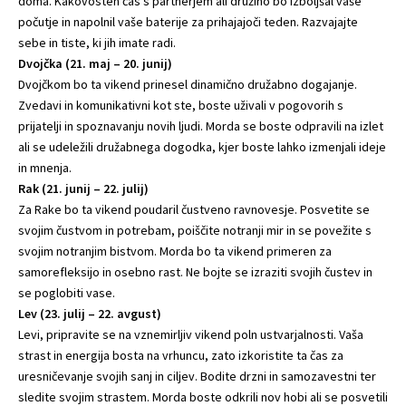
doma. Kakovosten čas s partnerjem ali družino bo izboljšal vaše
počutje in napolnil vaše baterije za prihajajoči teden. Razvajajte
sebe in tiste, ki jih imate radi.
Dvojčka (21. maj – 20. junij)
Dvojčkom bo ta vikend prinesel dinamično družabno dogajanje.
Zvedavi in komunikativni kot ste, boste uživali v pogovorih s
prijatelji in spoznavanju novih ljudi. Morda se boste odpravili na izlet
ali se udeležili družabnega dogodka, kjer boste lahko izmenjali ideje
in mnenja.
Rak (21. junij – 22. julij)
Za Rake bo ta vikend poudaril čustveno ravnovesje. Posvetite se
svojim čustvom in potrebam, poiščite notranji mir in se povežite s
svojim notranjim bistvom. Morda bo ta vikend primeren za
samorefleksijo in osebno rast. Ne bojte se izraziti svojih čustev in
se poglobiti vase.
Lev (23. julij – 22. avgust)
Levi, pripravite se na vznemirljiv vikend poln ustvarjalnosti. Vaša
strast in energija bosta na vrhuncu, zato izkoristite ta čas za
uresničevanje svojih sanj in ciljev. Bodite drzni in samozavestni ter
sledite svojim strastem. Morda boste odkrili nov hobi ali se posvetili