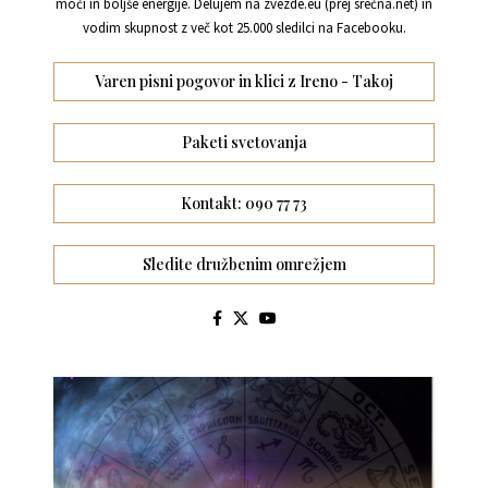
moči in boljše energije. Delujem na zvezde.eu (prej srečna.net) in
vodim skupnost z več kot 25.000 sledilci na Facebooku.
Varen pisni pogovor in klici z Ireno - Takoj
Paketi svetovanja
Kontakt: 090 77 73
Sledite družbenim omrežjem