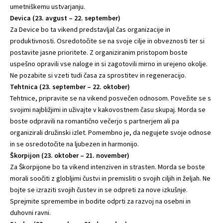
umetniškemu ustvarjanju.
Devica (23. avgust – 22. september)
Za Device bo ta vikend predstavljal čas organizacije in
produktivnosti. Osredotočite se na svoje cilje in obveznosti ter si
postavite jasne prioritete. Z organiziranim pristopom boste
uspešno opravili vse naloge in si zagotovili mirno in urejeno okolje.
Ne pozabite si vzeti tudi časa za sprostitev in regeneracijo.
Tehtnica (23. september – 22. oktober)
Tehtnice, pripravite se na vikend posvečen odnosom. Povežite se s
svojimi najbližjimi in uživajte v kakovostnem času skupaj. Morda se
boste odpravili na romantično večerjo s partnerjem ali pa
organizirali družinski izlet. Pomembno je, da negujete svoje odnose
in se osredotočite na ljubezen in harmonijo.
Škorpijon (23. oktober – 21. november)
Za Škorpijone bo ta vikend intenziven in strasten. Morda se boste
morali soočiti z globljimi čustvi in ​​premisliti o svojih ciljih in željah. Ne
bojte se izraziti svojih čustev in se odpreti za nove izkušnje.
Sprejmite spremembe in bodite odprti za razvoj na osebni in
duhovni ravni.