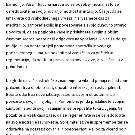
harmonijo. Vaša intuitivna narava bo še posebej močna, zato se
osredotočite na svojo notranjo modrost in intuicijo. Čas je, da se
umaknete od vsakodnevnega vrveža in si vzamete čas za
meditacijo, samorefleksijo in povezovanje s svojo duhovno stranjo.
Dovolite si, da se poglobite vase in prisluhnete svojim globljim
čustvom. Morda boste našli odgovore na vprašanja, ki vas že dolgo
mučijo, ali pa boste prejeli pomembna sporočila iz svojega
podzavestnega uma. Ne pozabite si vzeti časa za počitek in
regeneracijo, da boste pripravljeni na nove izzive, ki vas čakajo v
prihodnosti.
Ne glede na vaše astrološko znamenje, ta vikend ponuja edinstvene
priložnosti za osebno rast, družabno interakcijo in ustvarjalnost.
Bodite odprti za nove izkušnje, sledite svojim strastem in se
povežite s svojimi najbližjimi. Pomembno je, da prisluhnete svojim
čustvom, sledite svojim sanjam in se prepustite toku življenja. Ne
pozabite si vzeti časa zase, da se regenerirate in se osredotočite
na svoje notranje ravnovesje. Sprejmite izzive in spremembe ter se
odpravite na pot raziskovanja in osebne rasti. Naj bo ta vikend poln