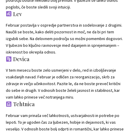
področju bodite nekoliko bolj previdni. V ljubezni se lahko odnos
poglobi, če boste sledili svoji intuiciji.
Lev
Februar postavlja v ospredje partnerstva in sodelovanje z drugimi.
Naučili se boste, kako deliti pozornost in moč, ne da bi pri tem
izgubili sebe. Na delovnem področju so možni pomembni dogovori.
V ljubezni bo ključno ravnovesje med dajanjem in sprejemanjem –
iskrenost bo okrepila odnos.
Devica
V tem mesecu boste zelo usmerjeni v delo, red in izboljševanje
vsakdanjih navad. Februar je odličen za reorganizacijo, skrb za
zdravje in večjo učinkovitost. Pazite le, da ne boste preveč kritični
do sebe in drugih. V odnosih boste želeli jasnost in stabilnost, kar
vam lahko prinese več notranjega miru.
Tehtnica
Februar vam prinaša več lahkotnosti, ustvarjalnosti in potrebe po
lepoti. To je ugoden čas za ljubezen, hobije in dejavnosti, ki vas
veselijo. V odnosih boste bolj odprti in romantični, kar lahko prinese