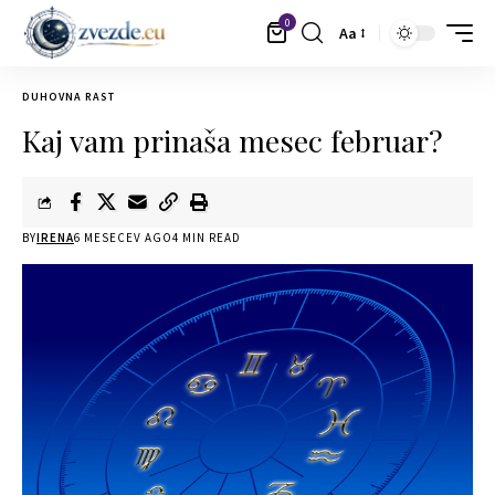
0
Aa
DUHOVNA RAST
Kaj vam prinaša mesec februar?
BY
IRENA
6 MESECEV AGO
4 MIN READ