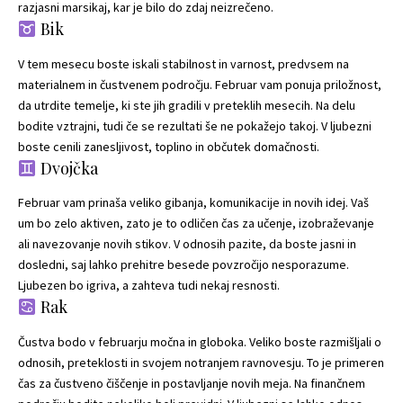
razjasni marsikaj, kar je bilo do zdaj neizrečeno.
Bik
V tem mesecu boste iskali stabilnost in varnost, predvsem na
materialnem in čustvenem področju. Februar vam ponuja priložnost,
da utrdite temelje, ki ste jih gradili v preteklih mesecih. Na delu
bodite vztrajni, tudi če se rezultati še ne pokažejo takoj. V ljubezni
boste cenili zanesljivost, toplino in občutek domačnosti.
Dvojčka
Februar vam prinaša veliko gibanja, komunikacije in novih idej. Vaš
um bo zelo aktiven, zato je to odličen čas za učenje, izobraževanje
ali navezovanje novih stikov. V odnosih pazite, da boste jasni in
dosledni, saj lahko prehitre besede povzročijo nesporazume.
Ljubezen bo igriva, a zahteva tudi nekaj resnosti.
Rak
Čustva bodo v februarju močna in globoka. Veliko boste razmišljali o
odnosih, preteklosti in svojem notranjem ravnovesju. To je primeren
čas za čustveno čiščenje in postavljanje novih meja. Na finančnem