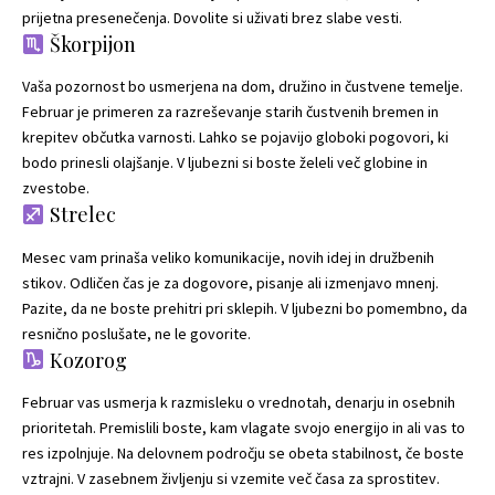
prijetna presenečenja. Dovolite si uživati brez slabe vesti.
Škorpijon
Vaša pozornost bo usmerjena na dom, družino in čustvene temelje.
Februar je primeren za razreševanje starih čustvenih bremen in
krepitev občutka varnosti. Lahko se pojavijo globoki pogovori, ki
bodo prinesli olajšanje. V ljubezni si boste želeli več globine in
zvestobe.
Strelec
Mesec vam prinaša veliko komunikacije, novih idej in družbenih
stikov. Odličen čas je za dogovore, pisanje ali izmenjavo mnenj.
Pazite, da ne boste prehitri pri sklepih. V ljubezni bo pomembno, da
resnično poslušate, ne le govorite.
Kozorog
Februar vas usmerja k razmisleku o vrednotah, denarju in osebnih
prioritetah. Premislili boste, kam vlagate svojo energijo in ali vas to
res izpolnjuje. Na delovnem področju se obeta stabilnost, če boste
vztrajni. V zasebnem življenju si vzemite več časa za sprostitev.