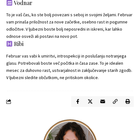
Vodnar
To je vaš čas, ko ste bolj povezani s seboj in svojimi željami. Februar
vam prinaša priložnost za nove začetke, osebno rast in pogumne
odločitve. V ljubezni boste bolj neposredni in iskreni, kar lahko
odnose osveži ali postavi na novo pot.
Ribi
Februar vas vabi k umiritvi, introspekciji in poslušanju notranjega
glasu. Potrebovali boste več počitka in časa zase. To je idealen
mesec za duhovno rast, ustvarjalnost in zaključevanje starih zgodb.
V ljubezni sledite občutkom, ne pritiskom okolice.