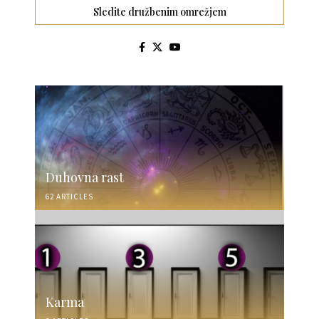
Sledite družbenim omrežjem
Duhovna rast
62 ARTICLES
Karma