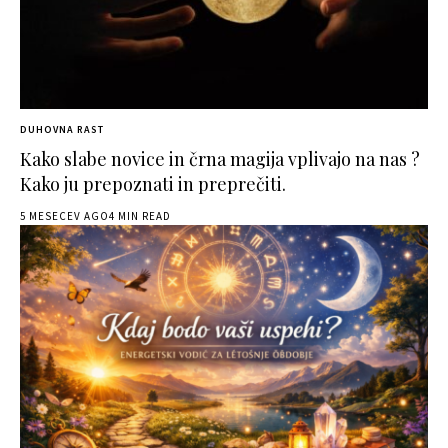
DUHOVNA RAST
Kako slabe novice in črna magija vplivajo na nas ?
Kako ju prepoznati in preprečiti.
5 MESECEV AGO
4 MIN READ