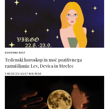
DUHOVNA RAST
Tedenski horoskop in moč pozitivnega
razmišljanja: Lev, Devica in Strelec
5 MESECEV AGO
7 MIN READ