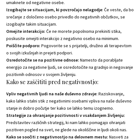
umaknete od negativne osebe.
Izogibajte se situacijam, ki povzročajo nelagodje
: Če veste, da bo
srečanje z določeno osebo privedlo do negativnih občutkov, se
izogibajte takim situacijam.
Omejite interakcijo:
Če ne morete popolnoma prekiniti stika,
poskusite omejiti interakcijo z negativno osebo na minimum.
Poiščite podporo:
Pogovorite se s prijatelji, družino ali terapevtom
o svojih izkušnjah in prejeti podpori.
Osredotočite se na pozitivne odnose:
Namesto da porabljate
energijo za negativne ljudi, se osredotočite na gradnjo in negovanje
pozitivnih odnosov v svojem življenju.
Kako se zaščititi pred negativnostjo:
Vpliv negativnih ljudi na naše duševno zdravje:
Raziskovanje,
kako lahko stalni stik z negativnimi osebami vpliva na naše duševno
stanje in dobro počutje ter kako se lahko temu izognemo.
Strategije za ohranjanje pozitivnosti v vsakdanjem življenju:
Predstavitev različnih strategij, ki nam lahko pomagajo ohranjati
pozitiven pogled na svet, ne glede na okoliščine in ljudi okoli nas.
Kako se soočiti z negativnostjo na delovnem mestu:
Nasveti za