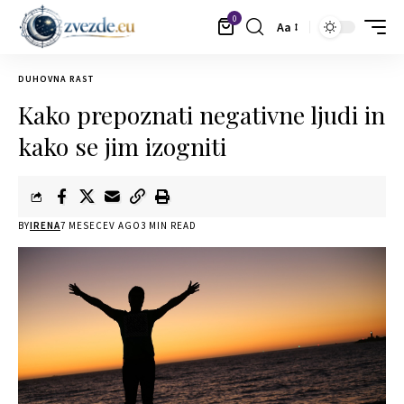
0
Aa
DUHOVNA RAST
Kako prepoznati negativne ljudi in
kako se jim izogniti
BY
IRENA
7 MESECEV AGO
3 MIN READ