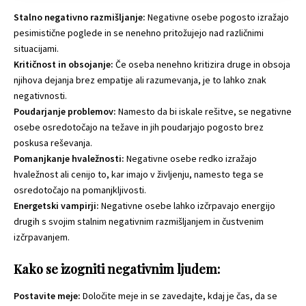
Stalno negativno razmišljanje:
Negativne osebe pogosto izražajo
pesimistične poglede in se nenehno pritožujejo nad različnimi
situacijami.
Kritičnost in obsojanje:
Če oseba nenehno kritizira druge in obsoja
njihova dejanja brez empatije ali razumevanja, je to lahko znak
negativnosti.
Poudarjanje problemov:
Namesto da bi iskale rešitve, se negativne
osebe osredotočajo na težave in jih poudarjajo pogosto brez
poskusa reševanja.
Pomanjkanje hvaležnosti:
Negativne osebe redko izražajo
hvaležnost ali cenijo to, kar imajo v življenju, namesto tega se
osredotočajo na pomanjkljivosti.
Energetski vampirji:
Negativne osebe lahko izčrpavajo energijo
drugih s svojim stalnim negativnim razmišljanjem in čustvenim
izčrpavanjem.
Kako se izogniti negativnim ljudem:
Postavite meje:
Določite meje in se zavedajte, kdaj je čas, da se