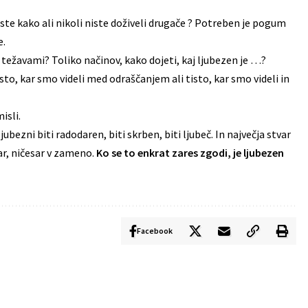
te kako ali nikoli niste doživeli drugače ? Potreben je pogum
e.
z težavami? Toliko načinov, kako dojeti, kaj ljubezen je …?
isto, kar smo videli med odraščanjem ali tisto, kar smo videli in
isli.
ezni biti radodaren, biti skrben, biti ljubeč. In največja stvar
sar, ničesar v zameno.
Ko se to enkrat zares zgodi, je ljubezen
Facebook