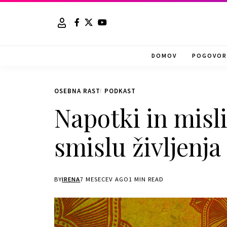
DOMOV
POGOVOR 
OSEBNA RAST
PODKAST
Napotki in misli
smislu življenja
BY
IRENA
7 MESECEV AGO
1 MIN READ