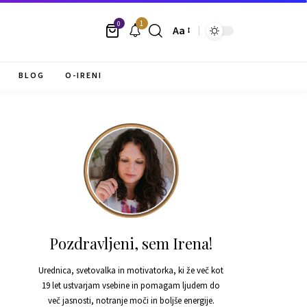
1
0
Aa
BLOG
O-IRENI
Pozdravljeni, sem Irena!
Urednica, svetovalka in motivatorka, ki že več kot
19 let ustvarjam vsebine in pomagam ljudem do
več jasnosti, notranje moči in boljše energije.