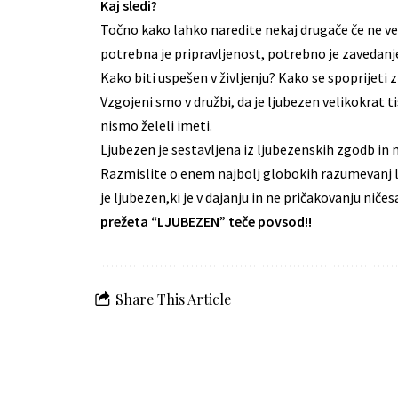
Kaj sledi?
Točno kako lahko naredite nekaj drugače če ne ves
potrebna je pripravljenost, potrebno je zavedanj
Kako biti uspešen v življenju? Kako se spoprijeti 
Vzgojeni smo v družbi, da je ljubezen velikokrat t
nismo želeli imeti.
Ljubezen je sestavljena iz ljubezenskih zgodb in m
Razmislite o enem najbolj globokih razumevanj ljub
je ljubezen,ki je v dajanju in ne pričakovanju niče
prežeta “LJUBEZEN” teče povsod!! ️
Share This Article