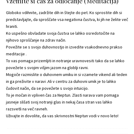
Vzemite si čas za odločanje (Meditacija)
Globoko vdihnite, zadržite dih in štejte do pet. Ko sprostite dih si
predstavljajte, da sproščate vsa negativna čustva, ki jih ne želite več
hraniti.
Ko uspešno obvladate svoja čustva se lahko osredotočite na
njihovo sproščanje na zdrav način.
Povežite se s svojo duhovnostjo in izvedite vsakodnevno prakso
meditacije .
To vas pomaga prizemljiti in notranje uravnovesiti tako da se lahko
povežete s svojim višjim jazom na globlji ravni.
Mogoče razmislite o duhovnem umiku in si vzamete vikend ali teden
in ga preživite v naravi .Ali v centru za duhovni umik je to lahko
čudovit način, da se povežete s svojo intuicijo.
To je močan in vpliven čas za Neptun. Zlasti narava vam pomaga
jasneje slišati svoj notranji glas in nekaj časa stran vas lahko
razsvetli na več ravneh.
Uživajte in dovolite, da vas skrivnostni Neptun vodi v novo leto!