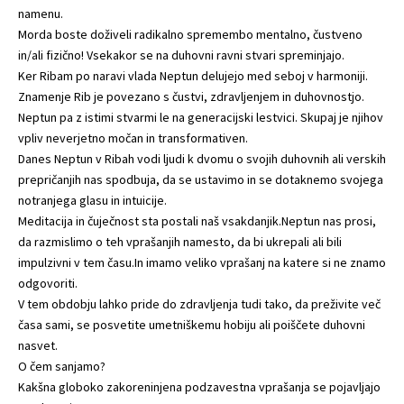
namenu.
Morda boste doživeli radikalno spremembo mentalno, čustveno
in/ali fizično! Vsekakor se na duhovni ravni stvari spreminjajo.
Ker Ribam po naravi vlada Neptun delujejo med seboj v harmoniji.
Znamenje Rib je povezano s čustvi, zdravljenjem in duhovnostjo.
Neptun pa z istimi stvarmi le na generacijski lestvici. Skupaj je njihov
vpliv neverjetno močan in transformativen.
Danes Neptun v Ribah vodi ljudi k dvomu o svojih duhovnih ali verskih
prepričanjih nas spodbuja, da se ustavimo in se dotaknemo svojega
notranjega glasu in intuicije.
Meditacija in čuječnost sta postali naš vsakdanjik.Neptun nas prosi,
da razmislimo o teh vprašanjih namesto, da bi ukrepali ali bili
impulzivni v tem času.In imamo veliko vprašanj na katere si ne znamo
odgovoriti.
V tem obdobju lahko pride do zdravljenja tudi tako, da preživite več
časa sami, se posvetite umetniškemu hobiju ali poiščete duhovni
nasvet.
O čem sanjamo?
Kakšna globoko zakoreninjena podzavestna vprašanja se pojavljajo