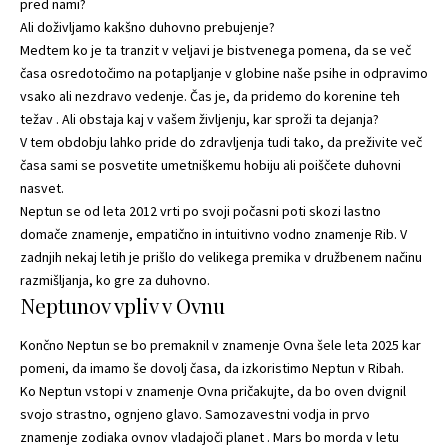
pred nami?
Ali doživljamo kakšno duhovno prebujenje?
Medtem ko je ta tranzit v veljavi je bistvenega pomena, da se več
časa osredotočimo na potapljanje v globine naše psihe in odpravimo
vsako ali nezdravo vedenje. Čas je, da pridemo do korenine teh
težav . Ali obstaja kaj v vašem življenju, kar sproži ta dejanja?
V tem obdobju lahko pride do zdravljenja tudi tako, da preživite več
časa sami se posvetite umetniškemu hobiju ali poiščete duhovni
nasvet.
Neptun se od leta 2012 vrti po svoji počasni poti skozi lastno
domače znamenje, empatično in intuitivno vodno znamenje Rib. V
zadnjih nekaj letih je prišlo do velikega premika v družbenem načinu
razmišljanja, ko gre za duhovno.
Neptunov vpliv v Ovnu
Končno Neptun se bo premaknil v znamenje Ovna šele leta 2025 kar
pomeni, da imamo še dovolj časa, da izkoristimo Neptun v Ribah.
Ko Neptun vstopi v znamenje Ovna pričakujte, da bo oven dvignil
svojo strastno, ognjeno glavo. Samozavestni vodja in prvo
znamenje zodiaka ovnov vladajoči planet . Mars bo morda v letu