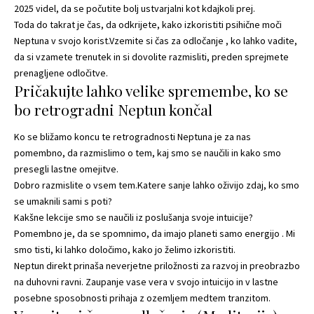
2025 videl, da se počutite bolj ustvarjalni kot kdajkoli prej.
Toda do takrat je čas, da odkrijete, kako izkoristiti psihične moči
Neptuna v svojo korist.Vzemite si čas za odločanje , ko lahko vadite,
da si vzamete trenutek in si dovolite razmisliti, preden sprejmete
prenagljene odločitve.
Pričakujte lahko velike spremembe, ko se
bo retrogradni Neptun končal
Ko se bližamo koncu te retrogradnosti Neptuna je za nas
pomembno, da razmislimo o tem, kaj smo se naučili in kako smo
presegli lastne omejitve.
Dobro razmislite o vsem tem.Katere sanje lahko oživijo zdaj, ko smo
se umaknili sami s poti?
Kakšne lekcije smo se naučili iz poslušanja svoje intuicije?
Pomembno je, da se spomnimo, da imajo planeti samo energijo . Mi
smo tisti, ki lahko določimo, kako jo želimo izkoristiti.
Neptun direkt prinaša neverjetne priložnosti za razvoj in preobrazbo
na duhovni ravni. Zaupanje vase vera v svojo intuicijo in v lastne
posebne sposobnosti prihaja z ozemljem medtem tranzitom.