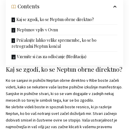
Contents
Kaj se zgodi, ko se Neptun obrne direktno?
Neptunov vpliv v Ovnu
Pričakujte lahko velike spremembe, ko se bo
retrogradni Neptun končal
Vzemite si čas za odločanje (Meditacija)
Kaj se zgodi, ko se Neptun obrne direktno?
Ko se sanjavi in ​​psihični Neptun obrne direktno v Ribe boste začeli
videti, kako se nekatere vaše lastne psihične izkušnje manifestirajo.
Sanjske in psihične stvari, ki so se vam dogajale v zadnjih nekaj
mesecih so torej le simboli tega, kar se bo zgodilo.
Ne skrbite videli boste in spoznali boste resnico, ki jo razkrije
Neptun, ko bo vaš notranji svet začel doživljati mir. Stvari začnejo
dobivati ​​smisel in čustvene ovire se stopijo. Vaša ustvarjalnost je
najmočnejša in vaš višji jaz vas začne klicati k vašemu pravemu