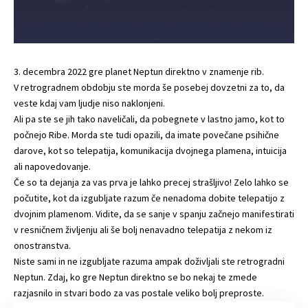
3. decembra 2022 gre planet Neptun direktno v znamenje rib.
V retrogradnem obdobju ste morda še posebej dovzetni za to, da
veste kdaj vam ljudje niso naklonjeni.
Ali pa ste se jih tako naveličali, da pobegnete v lastno jamo, kot to
počnejo Ribe. Morda ste tudi opazili, da imate povečane psihične
darove, kot so telepatija, komunikacija dvojnega plamena, intuicija
ali napovedovanje.
Če so ta dejanja za vas prva je lahko precej strašljivo! Zelo lahko se
počutite, kot da izgubljate razum če nenadoma dobite telepatijo z
dvojnim plamenom. Vidite, da se sanje v spanju začnejo manifestirati
v resničnem življenju ali še bolj nenavadno telepatija z nekom iz
onostranstva.
Niste sami in ne izgubljate razuma ampak doživljali ste retrogradni
Neptun. Zdaj, ko gre Neptun direktno se bo nekaj te zmede
razjasnilo in stvari bodo za vas postale veliko bolj preproste.